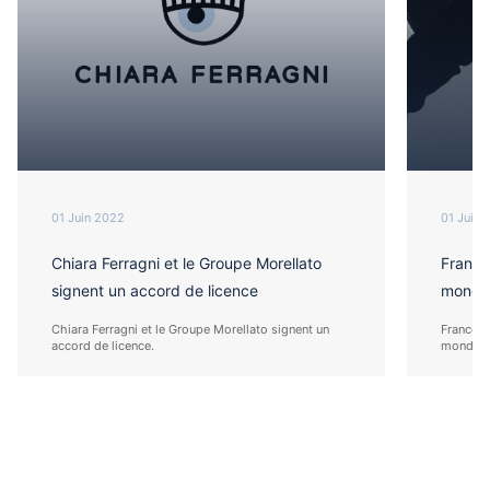
01 Juin 2022
01 Juin 
Chiara Ferragni et le Groupe Morellato
Franco
signent un accord de licence
mondia
Chiara Ferragni et le Groupe Morellato signent un
Franco M
accord de licence.
mondial 