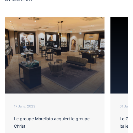
17 Janv. 2023
01 Juin 
Le groupe Morellato acquiert le groupe
Le Gro
Christ
italien