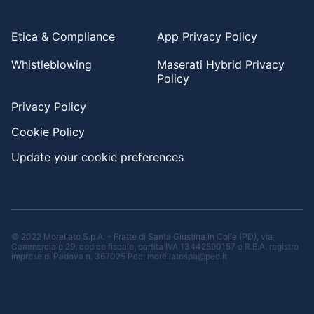
Etica & Compliance
App Privacy Policy
Whistleblowing
Maserati Hybrid Privacy
Policy
Privacy Policy
Cookie Policy
Update your cookie preferences
© 2022 Morellato S.p.A. - Fratte di Santa Giustina in Colle (PD), via
Commerciale 29, codice fiscale, partita IVA 13442590157 e R.E.A. registro
imprese di Padova n. 367025 Pec: morellatospa@pec.it