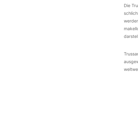
Die Tr
schlic
werden
makell
darstel
Trussa
ausgew
weltwei