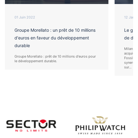
01 Juin 2022
12 Janv.
Groupe Morellato : un prêt de 10 millions
Le grou
d'euros en faveur du développement
de dist
durable
Milan, l
acquiert
Groupe Morellato : prêt de 10 millions d'euros pour
Fossil e
le développement durable.
synergie
sur...