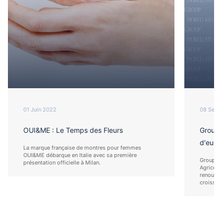
01 Juin 2022
08 Sept
OUI&ME : Le Temps des Fleurs
Groupe 
d'euros
La marque française de montres pour femmes
OUI&ME débarque en Italie avec sa première
Groupe M
présentation officielle à Milan.
Agricole 
renouvel
croissan