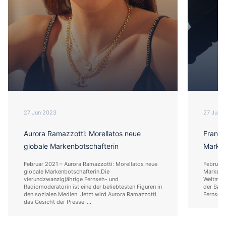
27 Jun 2023
27 Jun 
Aurora Ramazzotti: Morellatos neue
Franco
globale Markenbotschafterin
Marken
Februar 2021 – Aurora Ramazzotti: Morellatos neue
Februar 
globale Markenbotschafterin.Die
Markenbo
vierundzwanzigjährige Fernseh- und
Weltmeis
Radiomoderatorin ist eine der beliebtesten Figuren in
der Sais
den sozialen Medien. Jetzt wird Aurora Ramazzotti
Fernseh
das Gesicht der Presse-...