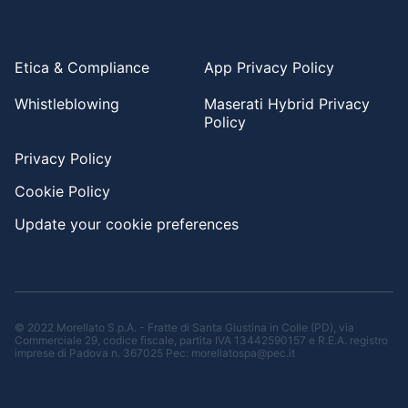
Etica & Compliance
App Privacy Policy
Whistleblowing
Maserati Hybrid Privacy
Policy
Privacy Policy
Cookie Policy
Update your cookie preferences
© 2022 Morellato S.p.A. - Fratte di Santa Giustina in Colle (PD), via
Commerciale 29, codice fiscale, partita IVA 13442590157 e R.E.A. registro
imprese di Padova n. 367025 Pec: morellatospa@pec.it