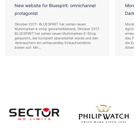
New website for Bluespirit: omnichannel
Morell
protagonist
Darlehe
Oktober 2017– BLUESPIRIT hat seinen neuen
Morellat
Multimarken e-shop gestartetMailand, Oktober 2017.
Agricole
BLUESPIRIT hat seinen neuen Multimarken-E-Shop
erneuerb
gelauncht, der komplett überarbeitet wurde und den
das Pro
Verbrauchern ein umfassendes Einkaufserlebnis
die Entw
bieten soll. Mit...
Arbeitsu