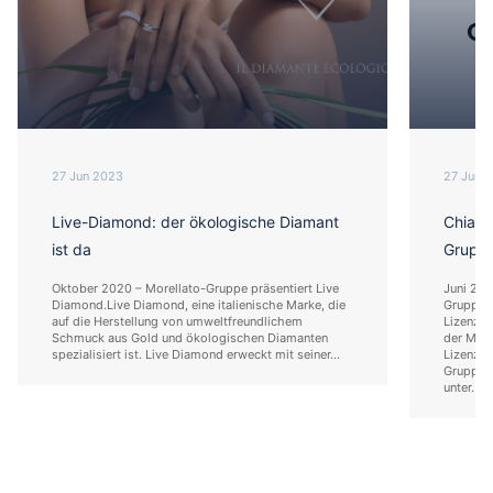
27 Jun 2023
27 Jun 
Live-Diamond: der ökologische Diamant
Chiara
ist da
Gruppe
Oktober 2020 – Morellato-Gruppe präsentiert Live
Juni 202
Diamond.Live Diamond, eine italienische Marke, die
Gruppe u
auf die Herstellung von umweltfreundlichem
Lizenzve
Schmuck aus Gold und ökologischen Diamanten
der More
spezialisiert ist. Live Diamond erweckt mit seiner...
Lizenzab
Gruppe w
unter...