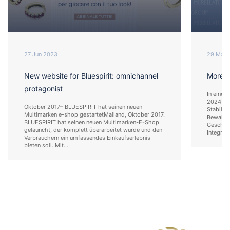
27 Jun 2023
29 May 
New website for Bluespirit: omnichannel
Morell
protagonist
In einem
2024 für
Oktober 2017– BLUESPIRIT hat seinen neuen
Stabilit
Multimarken e-shop gestartetMailand, Oktober 2017.
Bewahrun
BLUESPIRIT hat seinen neuen Multimarken-E-Shop
Geschäft
gelauncht, der komplett überarbeitet wurde und den
Integrati
Verbrauchern ein umfassendes Einkaufserlebnis
bieten soll. Mit...